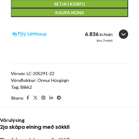
SETJA Í KÖRFU
KAUPA NÚNA
6.836
kr/mán
(m.v.
3
mán)
3
3
Vörunr.
LC-205291-22
Vöruflokkur:
Önnur Húsgögn
Tag:
Blikk2
Share:
Vörulýsing
2ja skápa eining með sökkli