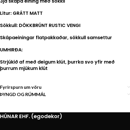
3ja skápa eining með sökkli
Litur: GRÁTT MATT
Sökkull: DÖKKBRÚNT RUSTIC VENGI
Skápaeiningar flatpakkaðar, sökkull samsettur
UMHIRÐA:
Strjúkið af með deigum klút, þurrka svo yfir með
þurrum mjúkum klút
Fyrirspurn um vöru
ÞYNGD OG RÚMMÁL
HÚNAR EHF. (egodekor)