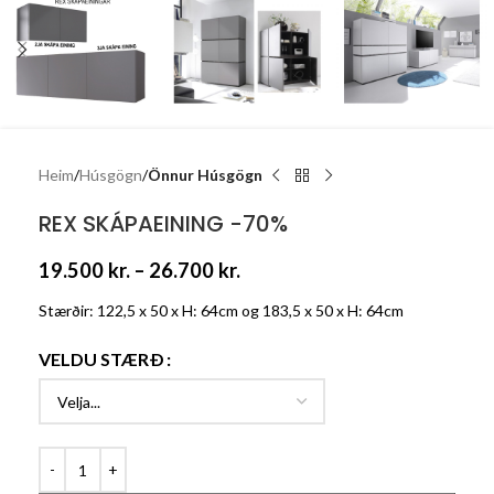
Heim
Húsgögn
Önnur Húsgögn
REX SKÁPAEINING -70%
19.500
kr.
–
26.700
kr.
Stærðir: 122,5 x 50 x H: 64cm og 183,5 x 50 x H: 64cm
VELDU STÆRÐ