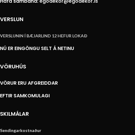
Hafa samband:
egodekor@egodekor.is
VERSLUN
VERSLUNIN Í BÆJARLIND 12 HEFUR LOKAÐ
NÚ ER EINGÖNGU SELT Á NETINU
VÖRUHÚS
VÖRUR ERU AFGREIDDAR
EFTIR SAMKOMULAGI
SKILMÁLAR
Sendingarkostnaður