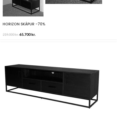
HORIZON SKÁPUR -70%
65.700
kr.
219.000
kr.