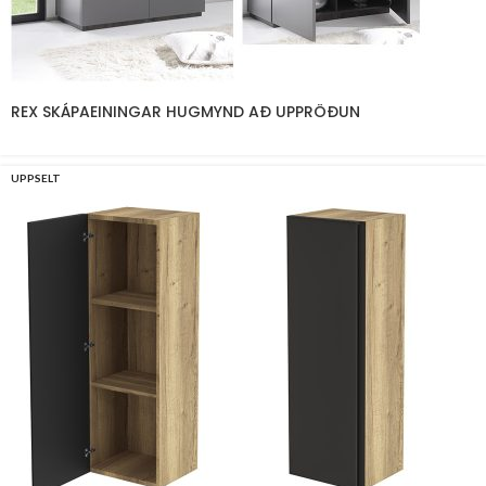
REX SKÁPAEININGAR HUGMYND AÐ UPPRÖÐUN
UPPSELT