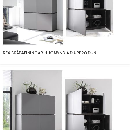
REX SKÁPAEININGAR HUGMYND AÐ UPPRÖÐUN