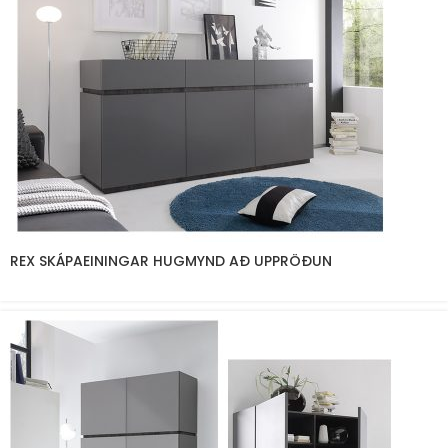
REX SKÁPAEININGAR HUGMYND AÐ UPPRÖÐUN