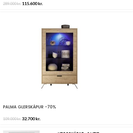
115.600
kr.
289.000
kr.
PALMA GLERSKÁPUR -70%
32.700
kr.
109.000
kr.