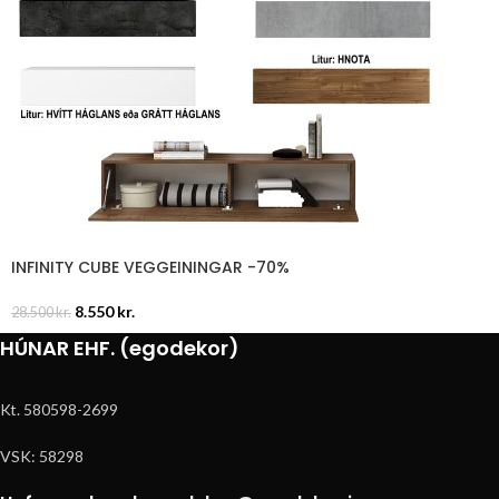
INFINITY CUBE VEGGEININGAR -70%
8.550
kr.
28.500
kr.
HÚNAR EHF. (egodekor)
Kt. 580598-2699
VSK: 58298