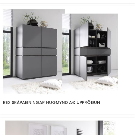
REX SKÁPAEININGAR HUGMYND AÐ UPPRÖÐUN