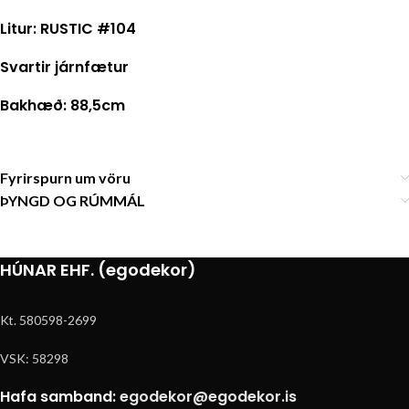
Litur: RUSTIC #104
Svartir járnfætur
Bakhæð: 88,5cm
Fyrirspurn um vöru
ÞYNGD OG RÚMMÁL
HÚNAR EHF. (egodekor)
Kt. 580598-2699
VSK: 58298
Hafa samband:
egodekor@egodekor.is