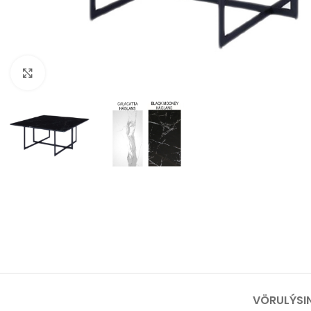
Stækka mynd
VÖRULÝSI