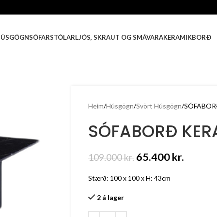
HÚSGÖGN
SÓFAR
STÓLAR
LJÓS, SKRAUT OG SMÁVARA
KERAMIKBORÐ
Heim
Húsgögn
Svört Húsgögn
SÓFABOR
SÓFABORÐ KER
65.400
kr.
109.000
kr.
Stærð: 100 x 100 x H: 43cm
2 á lager