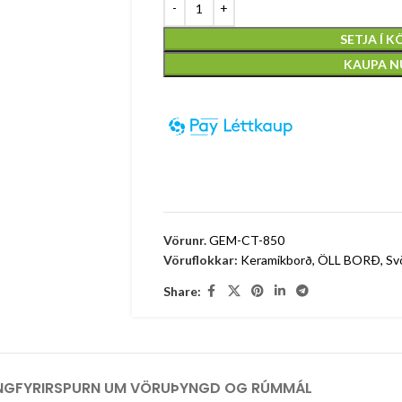
SETJA Í 
KAUPA 
3
3
6
6
12
12
18
18
Vörunr.
GEM-CT-850
Vöruflokkar:
Keramikborð
,
ÖLL BORÐ
,
Sv
Share:
NG
FYRIRSPURN UM VÖRU
ÞYNGD OG RÚMMÁL