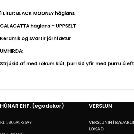
1 Litur: BLACK MOONEY háglans
CALACATTA háglans – UPPSELT
Keramik og svartir járnfætur
UMHIRÐA:
Strjúkið af með rökum klút, þurrkið yfir með þurru á eft
HÚNAR EHF. (egodekor)
VERSLUN
Kt. 580598-2699
VERSLUNIN Í BÆJARLI
LOKAÐ