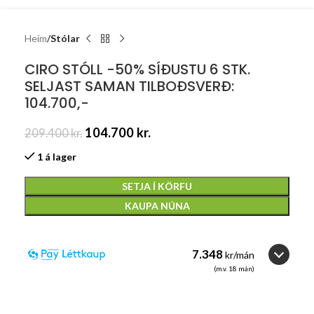
Heim
Stólar
CIRO STÓLL -50% SÍÐUSTU 6 STK.
SELJAST SAMAN TILBOÐSVERÐ:
104.700,-
104.700
kr.
209.400
kr.
1 á lager
SETJA Í KÖRFU
KAUPA NÚNA
7.348
kr/mán
(m.v.
18
mán)
18
3
3
6
6
12
12
18
18
24
24
36
36