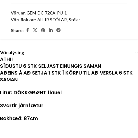
Vörunr.
GEM-DC-720A-PU-1
Vöruflokkar:
ALLIR STÓLAR
,
Stólar
Share:
Vörulýsing
ATH!!
SÍÐUSTU 6 STK SELJAST EINUNGIS SAMAN
AÐEINS Á AÐ SETJA 1 STK Í KÖRFU TIL AÐ VERSLA 6 STK
SAMAN
Litur: DÖKKGRÆNT flauel
Svartir járnfætur
Bakhæð: 87cm