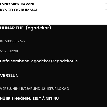
Fyrirspurn um vöru
ÞYNGD OG RÚMMÁL
HÚNAR EHF. (egodekor)
Kt. 580598-2699
VSK: 58298
Hafa samband:
egodekor@egodekor.is
VERSLUN
VERSLUNIN Í BÆJARLIND 12 HEFUR LOKAÐ
NÚ ER EINGÖNGU SELT Á NETINU