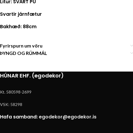
Litur: SVART PU
Svartir járnfætur
Bakhæð: 88cm
Fyrirspurn um vöru
ÞYNGD OG RÚMMÁL
HÚNAR EHF. (egodekor)
Kt. 580598-2699
VSK: 58298
Hafa samband:
egodekor@egodekor.is