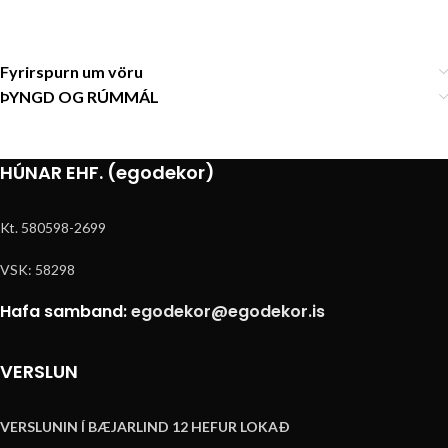
Fyrirspurn um vöru
ÞYNGD OG RÚMMÁL
HÚNAR EHF. (egodekor)
Kt. 580598-2699
VSK: 58298
Hafa samband:
egodekor@egodekor.is
VERSLUN
VERSLUNIN Í BÆJARLIND 12 HEFUR LOKAÐ