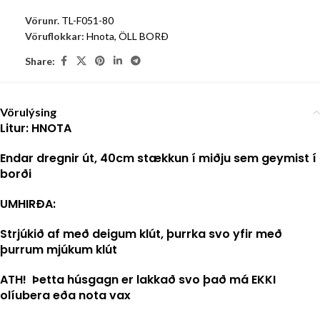
Vörunr.
TL-F051-80
Vöruflokkar:
Hnota
,
ÖLL BORÐ
Share:
Vörulýsing
Litur: HNOTA
Endar dregnir út, 40cm stækkun í miðju sem geymist í
borði
UMHIRÐA:
Strjúkið af með deigum klút, þurrka svo yfir með
þurrum mjúkum klút
ATH! Þetta húsgagn er lakkað svo það má EKKI
olíubera eða nota vax