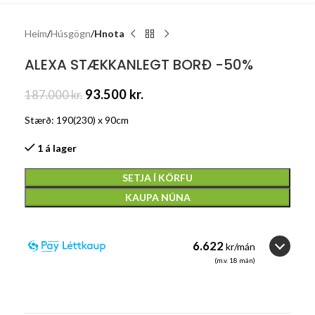
Heim
Húsgögn
Hnota
ALEXA STÆKKANLEGT BORÐ -50%
93.500
kr.
187.000
kr.
Stærð: 190(230) x 90cm
1 á lager
SETJA Í KÖRFU
KAUPA NÚNA
6.622
kr/mán
(m.v.
18
mán)
18
3
3
6
6
12
12
18
18
24
24
36
36