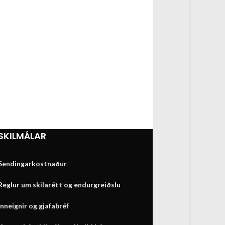
SKILMÁLAR
Sendingarkostnaður
Reglur um skilarétt og endurgreiðslu
Inneignir og gjafabréf