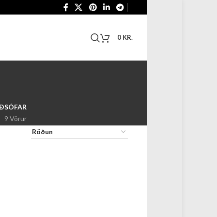
0
KR.
RÐ
SÓFAR
9 Vörur