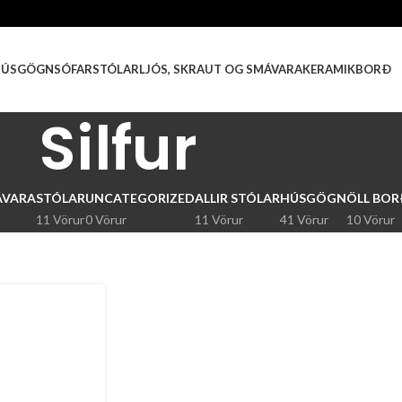
HÚSGÖGN
SÓFAR
STÓLAR
LJÓS, SKRAUT OG SMÁVARA
KERAMIKBORÐ
Silfur
ÁVARA
STÓLAR
UNCATEGORIZED
ALLIR STÓLAR
HÚSGÖGN
ÖLL BO
11 Vörur
0 Vörur
11 Vörur
41 Vörur
10 Vörur