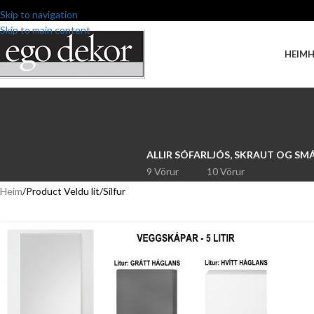
Skip to navigation
Skip to main content
HEIM
ALLIR SÓFAR
LJÓS, SKRAUT OG SM
9 Vörur
10 Vörur
Heim
Product Veldu lit
Silfur