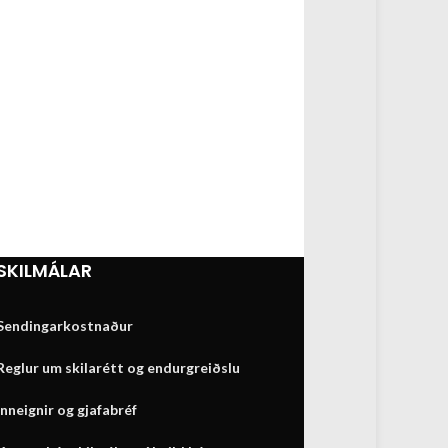
SKILMÁLAR
Sendingarkostnaður
Reglur um skilarétt og endurgreiðslu
Inneignir og gjafabréf