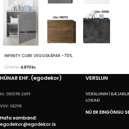
INFINITY CUBE VEGGSKÁPAR -70%
6.870
kr.
22.900
kr.
HÚNAR EHF. (egodekor)
VERSLUN
Kt. 580598-2699
VERSLUNIN Í BÆJARLI
LOKAÐ
VSK: 58298
NÚ ER EINGÖNGU SE
Hafa samband:
egodekor@egodekor.is