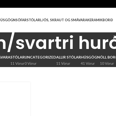
HÚSGÖGN
SÓFAR
STÓLAR
LJÓS, SKRAUT OG SMÁVARA
KERAMIKBORÐ
m/svartri hur
ÁVARA
STÓLAR
UNCATEGORIZED
ALLIR STÓLAR
HÚSGÖGN
ÖLL BO
11 Vörur
0 Vörur
11 Vörur
41 Vörur
10 Vörur