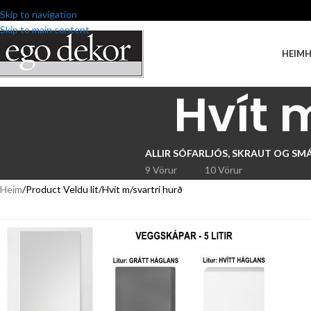
Skip to navigation
Skip to main content
HEIM
Hvít 
ALLIR SÓFAR
LJÓS, SKRAUT OG SM
9 Vörur
10 Vörur
Heim
Product Veldu lit
Hvít m/svartri hurð