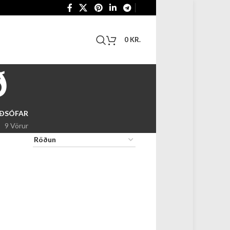
0
KR.
ð
RÐ
SÓFAR
9 Vörur