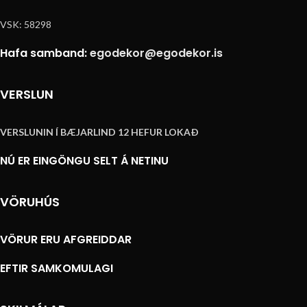
VSK: 58298
Hafa samband:
egodekor@egodekor.is
VERSLUN
VERSLUNIN Í BÆJARLIND 12 HEFUR LOKAÐ
NÚ ER EINGÖNGU SELT Á NETINU
VÖRUHÚS
VÖRUR ERU AFGREIDDAR
EFTIR SAMKOMULAGI