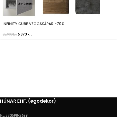
INFINITY CUBE VEGGSKÁPAR -70%
6.870
kr.
22.900
kr.
HÚNAR EHF. (egodekor)
Kt. 580598-2699