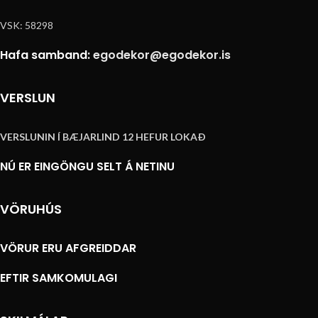
VSK: 58298
Hafa samband:
egodekor@egodekor.is
VERSLUN
VERSLUNIN Í BÆJARLIND 12 HEFUR LOKAÐ
NÚ ER EINGÖNGU SELT Á NETINU
VÖRUHÚS
VÖRUR ERU AFGREIDDAR
EFTIR SAMKOMULAGI